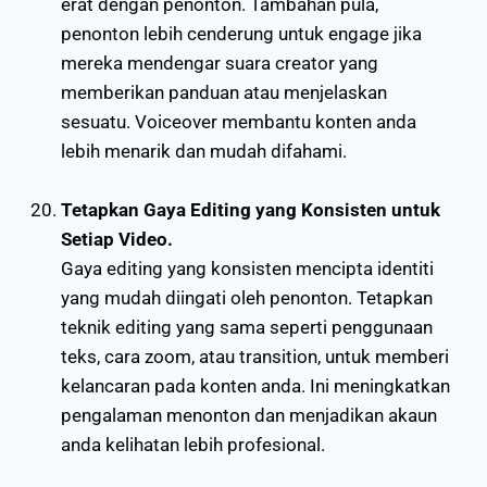
erat dengan penonton. Tambahan pula,
penonton lebih cenderung untuk engage jika
mereka mendengar suara creator yang
memberikan panduan atau menjelaskan
sesuatu. Voiceover membantu konten anda
lebih menarik dan mudah difahami.
Tetapkan Gaya Editing yang Konsisten untuk
Setiap Video.
Gaya editing yang konsisten mencipta identiti
yang mudah diingati oleh penonton. Tetapkan
teknik editing yang sama seperti penggunaan
teks, cara zoom, atau transition, untuk memberi
kelancaran pada konten anda. Ini meningkatkan
pengalaman menonton dan menjadikan akaun
anda kelihatan lebih profesional.