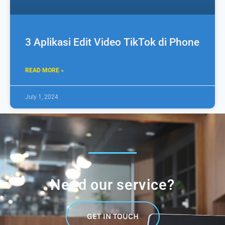
3 Aplikasi Edit Video TikTok di Phone
READ MORE »
July 1, 2024
Need our service?
GET IN TOUCH