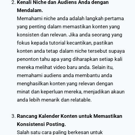
Kenali Niche dan Audiens Anda dengan
Mendalam.
Memahami niche anda adalah langkah pertama
yang penting dalam memastikan konten yang
konsisten dan relevan. Jika anda seorang yang
fokus kepada tutorial kecantikan, pastikan
konten anda tetap dalam niche tersebut supaya
penonton tahu apa yang diharapkan setiap kali
mereka melihat video baru anda. Selain itu,
memahami audiens anda membantu anda
menghasilkan konten yang relevan dengan
minat dan keperluan mereka, menjadikan akaun
anda lebih menarik dan relatable.
Rancang Kalender Konten untuk Memastikan
Konsistensi Posting.
Salah satu cara paling berkesan untuk