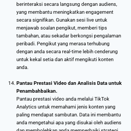
berinteraksi secara langsung dengan audiens,
yang membantu meningkatkan engagement
secara signifikan. Gunakan sesi live untuk
menjawab soalan pengikut, memberi tips
tambahan, atau sekadar berkongsi pengalaman
peribadi. Pengikut yang merasa terhubung
dengan anda secara real-time lebih cenderung
untuk kekal setia dan aktif mengikuti konten
anda.
Pantau Prestasi Video dan Analisis Data untuk
Penambahbaikan.
Pantau prestasi video anda melalui TikTok
Analytics untuk memahami jenis konten yang
paling mendapat sambutan. Data ini membantu
anda mengetahui apa yang disukai oleh audiens
dan membolehkan anda memperbaiki strategi