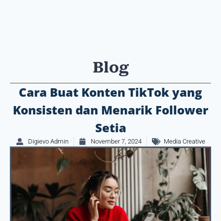
Blog
Cara Buat Konten TikTok yang
Konsisten dan Menarik Follower
Setia
Digievo Admin
November 7, 2024
Media Creative