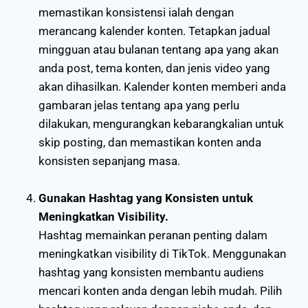
memastikan konsistensi ialah dengan
merancang kalender konten. Tetapkan jadual
mingguan atau bulanan tentang apa yang akan
anda post, tema konten, dan jenis video yang
akan dihasilkan. Kalender konten memberi anda
gambaran jelas tentang apa yang perlu
dilakukan, mengurangkan kebarangkalian untuk
skip posting, dan memastikan konten anda
konsisten sepanjang masa.
Gunakan Hashtag yang Konsisten untuk
Meningkatkan Visibility.
Hashtag memainkan peranan penting dalam
meningkatkan visibility di TikTok. Menggunakan
hashtag yang konsisten membantu audiens
mencari konten anda dengan lebih mudah. Pilih