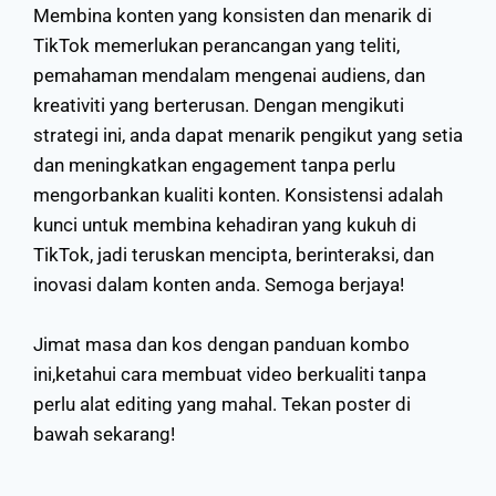
Membina konten yang konsisten dan menarik di
TikTok memerlukan perancangan yang teliti,
pemahaman mendalam mengenai audiens, dan
kreativiti yang berterusan. Dengan mengikuti
strategi ini, anda dapat menarik pengikut yang setia
dan meningkatkan engagement tanpa perlu
mengorbankan kualiti konten. Konsistensi adalah
kunci untuk membina kehadiran yang kukuh di
TikTok, jadi teruskan mencipta, berinteraksi, dan
inovasi dalam konten anda. Semoga berjaya!
Jimat masa dan kos dengan panduan kombo
ini,ketahui cara membuat video berkualiti tanpa
perlu alat editing yang mahal. Tekan poster di
bawah sekarang!