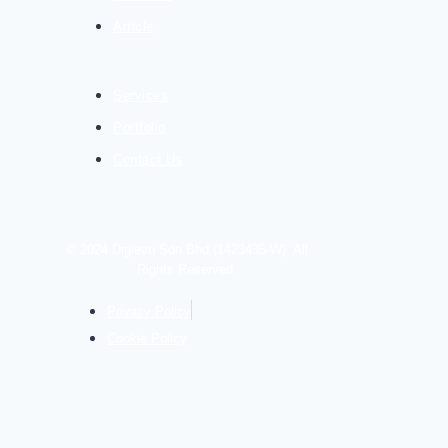
Article
Services
Portfolio
Contact Us
© 2024 Digievo Sdn Bhd (1423435-W). All
Rights Reserved.
Privacy Policy
Cookie Policy