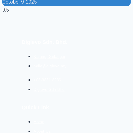
October 9, 2025
Digievo Sdn. Bhd.
Kajang, Selangor
hello@digievo.my
+03-3831 8236
Digievo Sdn Bhd
Quick Link
Home
About Us