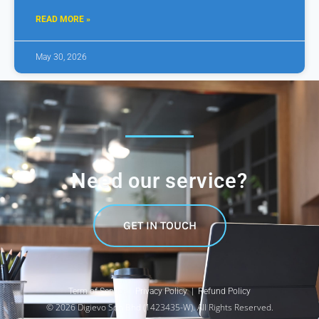
READ MORE »
May 30, 2026
Need our service?
GET IN TOUCH
Term of Service |
Privacy Policy |
Refund Policy
© 2026 Digievo Sdn Bhd (1423435-W). All Rights Reserved.